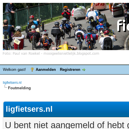
Welkom gast!
Aanmelden
Registreren
ligfietsers.nl
Foutmelding
ligfietsers.nl
U bent niet aangemeld of hebt