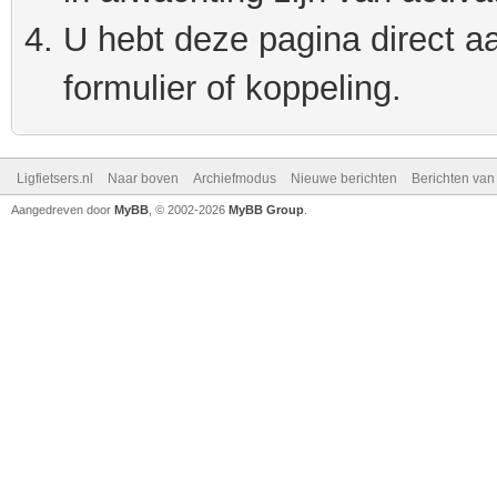
U hebt deze pagina direct a
formulier of koppeling.
Ligfietsers.nl
Naar boven
Archiefmodus
Nieuwe berichten
Berichten va
Aangedreven door
MyBB
, © 2002-2026
MyBB Group
.