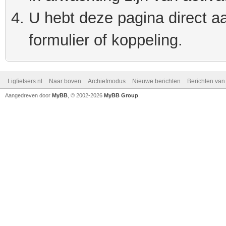
U hebt deze pagina direct a
formulier of koppeling.
Ligfietsers.nl
Naar boven
Archiefmodus
Nieuwe berichten
Berichten va
Aangedreven door
MyBB
, © 2002-2026
MyBB Group
.