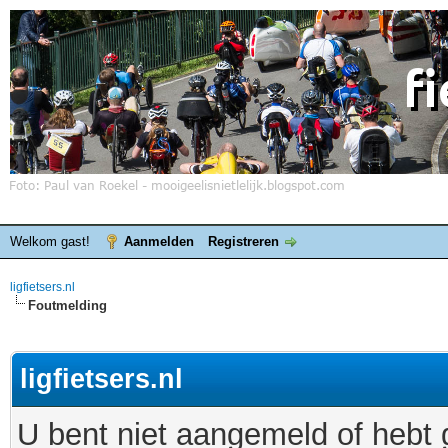
Welkom gast!
Aanmelden
Registreren
ligfietsers.nl
Foutmelding
ligfietsers.nl
U bent niet aangemeld of hebt