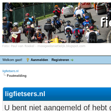
Welkom gast!
Aanmelden
Registreren
ligfietsers.nl
Foutmelding
ligfietsers.nl
U bent niet aangemeld of hebt