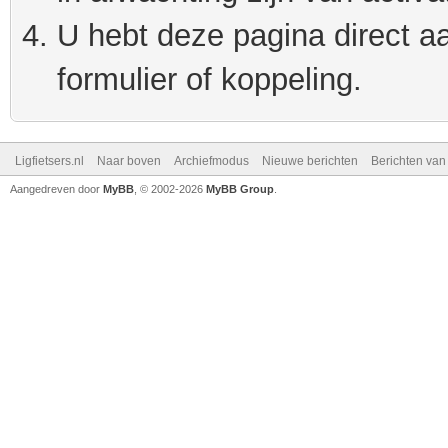
U hebt deze pagina direct a
formulier of koppeling.
Ligfietsers.nl
Naar boven
Archiefmodus
Nieuwe berichten
Berichten va
Aangedreven door
MyBB
, © 2002-2026
MyBB Group
.