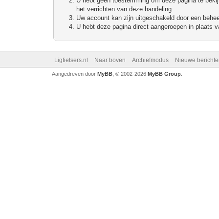
U hebt geen toestemming om deze pagina te bekijke
het verrichten van deze handeling.
Uw account kan zijn uitgeschakeld door een beheerd
U hebt deze pagina direct aangeroepen in plaats va
Ligfietsers.nl
Naar boven
Archiefmodus
Nieuwe berichte
Aangedreven door
MyBB
, © 2002-2026
MyBB Group
.