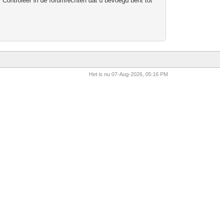
 Controleer in de forumrechten dat u bevoegd bent tot
Het is nu 07-Aug-2026, 05:16 PM