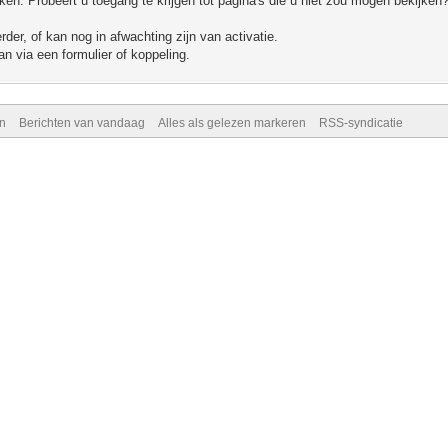
n. Probeert u toegang te krijgen tot pagina's die u niet zou mogen bekijken?
er, of kan nog in afwachting zijn van activatie.
n via een formulier of koppeling.
n
Berichten van vandaag
Alles als gelezen markeren
RSS-syndicatie