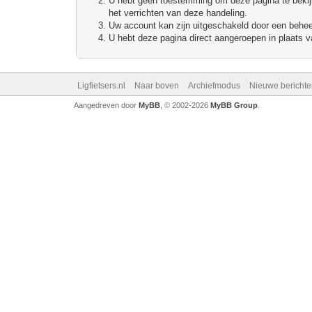
U hebt geen toestemming om deze pagina te bekijke
het verrichten van deze handeling.
Uw account kan zijn uitgeschakeld door een beheerd
U hebt deze pagina direct aangeroepen in plaats va
Ligfietsers.nl
Naar boven
Archiefmodus
Nieuwe berichte
Aangedreven door
MyBB
, © 2002-2026
MyBB Group
.