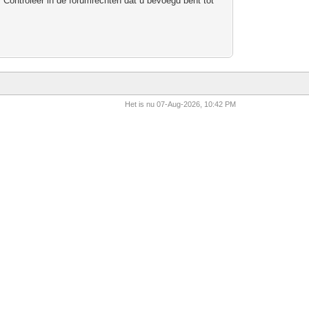
 Controleer in de forumrechten dat u bevoegd bent tot
Het is nu 07-Aug-2026, 10:42 PM