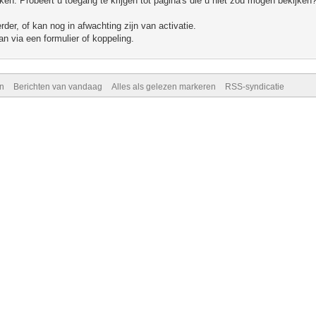
n. Probeert u toegang te krijgen tot pagina's die u niet zou mogen bekijken?
er, of kan nog in afwachting zijn van activatie.
n via een formulier of koppeling.
n
Berichten van vandaag
Alles als gelezen markeren
RSS-syndicatie