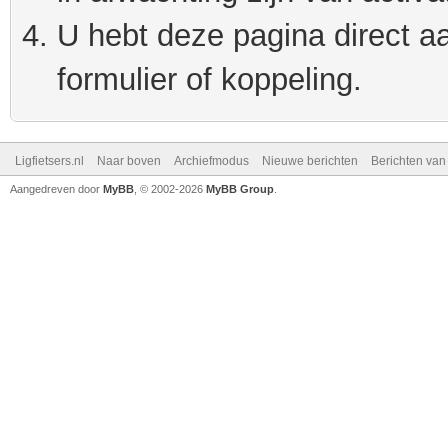
U hebt deze pagina direct a
formulier of koppeling.
Ligfietsers.nl
Naar boven
Archiefmodus
Nieuwe berichten
Berichten va
Aangedreven door
MyBB
, © 2002-2026
MyBB Group
.