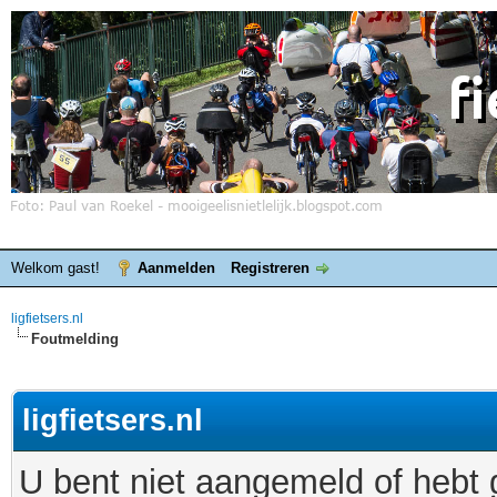
Welkom gast!
Aanmelden
Registreren
ligfietsers.nl
Foutmelding
ligfietsers.nl
U bent niet aangemeld of hebt