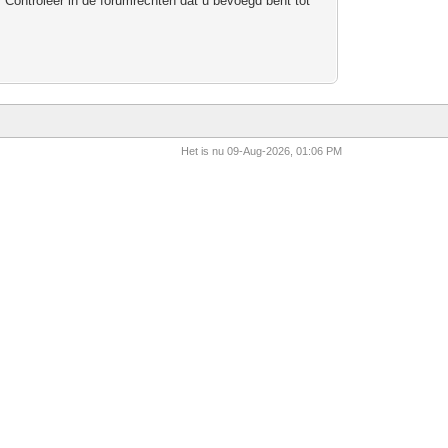
 Controleer in de forumrechten dat u bevoegd bent tot
Het is nu 09-Aug-2026, 01:06 PM