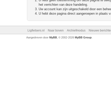
U hebt geen toestemming om deze pagina te bekijke
het verrichten van deze handeling.
Uw account kan zijn uitgeschakeld door een beheerd
U hebt deze pagina direct aangeroepen in plaats va
Ligfietsers.nl
Naar boven
Archiefmodus
Nieuwe berichte
Aangedreven door
MyBB
, © 2002-2026
MyBB Group
.