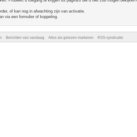
n. Probeert u toegang te krijgen tot pagina's die u niet zou mogen bekijken?
er, of kan nog in afwachting zijn van activatie.
n via een formulier of koppeling.
n
Berichten van vandaag
Alles als gelezen markeren
RSS-syndicatie