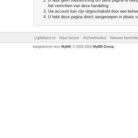
U hebt geen toestemming om deze pagina te bekijke
het verrichten van deze handeling.
Uw account kan zijn uitgeschakeld door een beheerd
U hebt deze pagina direct aangeroepen in plaats va
Ligfietsers.nl
Naar boven
Archiefmodus
Nieuwe berichte
Aangedreven door
MyBB
, © 2002-2026
MyBB Group
.