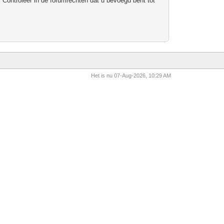
 Controleer in de forumrechten dat u bevoegd bent tot
Het is nu 07-Aug-2026, 10:29 AM