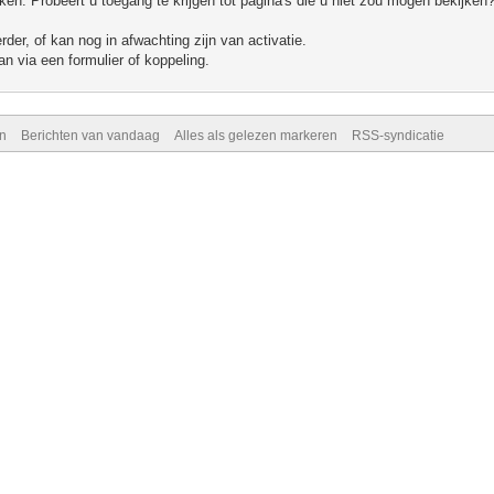
n. Probeert u toegang te krijgen tot pagina's die u niet zou mogen bekijken?
er, of kan nog in afwachting zijn van activatie.
n via een formulier of koppeling.
n
Berichten van vandaag
Alles als gelezen markeren
RSS-syndicatie