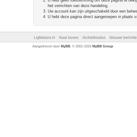
U hebt geen toestemming om deze pagina te bekijke
het verrichten van deze handeling.
Uw account kan zijn uitgeschakeld door een beheerd
U hebt deze pagina direct aangeroepen in plaats va
Ligfietsers.nl
Naar boven
Archiefmodus
Nieuwe berichte
Aangedreven door
MyBB
, © 2002-2026
MyBB Group
.