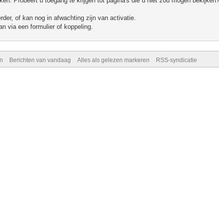
n. Probeert u toegang te krijgen tot pagina's die u niet zou mogen bekijken?
er, of kan nog in afwachting zijn van activatie.
n via een formulier of koppeling.
n
Berichten van vandaag
Alles als gelezen markeren
RSS-syndicatie