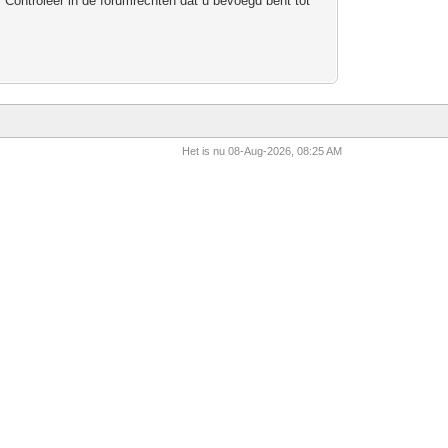
 Controleer in de forumrechten dat u bevoegd bent tot
Het is nu 08-Aug-2026, 08:25 AM