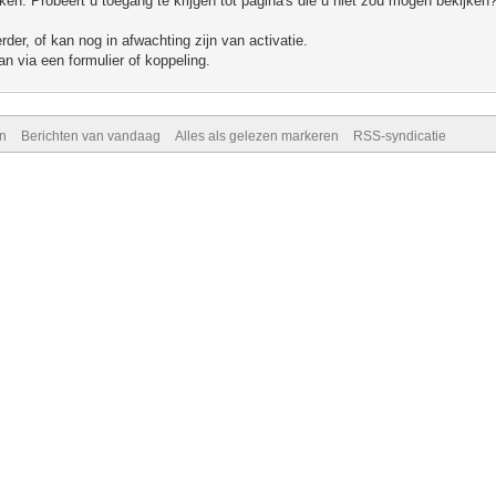
n. Probeert u toegang te krijgen tot pagina's die u niet zou mogen bekijken?
er, of kan nog in afwachting zijn van activatie.
n via een formulier of koppeling.
n
Berichten van vandaag
Alles als gelezen markeren
RSS-syndicatie