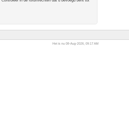
 Controleer in de forumrechten dat u bevoegd bent tot
Het is nu 08-Aug-2026, 09:17 AM