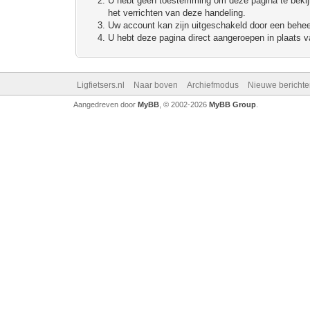
U hebt geen toestemming om deze pagina te bekijke
het verrichten van deze handeling.
Uw account kan zijn uitgeschakeld door een beheerd
U hebt deze pagina direct aangeroepen in plaats va
Ligfietsers.nl
Naar boven
Archiefmodus
Nieuwe berichte
Aangedreven door
MyBB
, © 2002-2026
MyBB Group
.