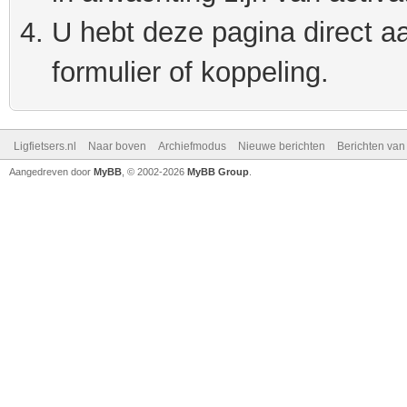
U hebt deze pagina direct a
formulier of koppeling.
Ligfietsers.nl
Naar boven
Archiefmodus
Nieuwe berichten
Berichten va
Aangedreven door
MyBB
, © 2002-2026
MyBB Group
.