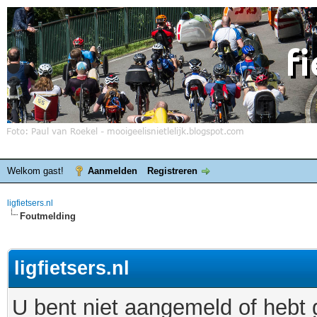
Welkom gast!
Aanmelden
Registreren
ligfietsers.nl
Foutmelding
ligfietsers.nl
U bent niet aangemeld of hebt