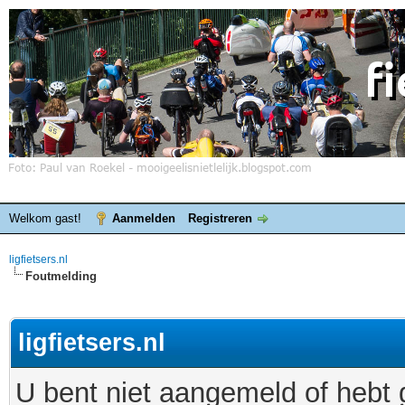
Welkom gast!
Aanmelden
Registreren
ligfietsers.nl
Foutmelding
ligfietsers.nl
U bent niet aangemeld of hebt