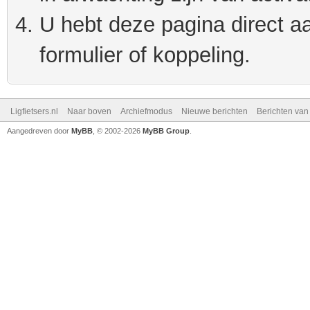
U hebt deze pagina direct a
formulier of koppeling.
Ligfietsers.nl
Naar boven
Archiefmodus
Nieuwe berichten
Berichten va
Aangedreven door
MyBB
, © 2002-2026
MyBB Group
.