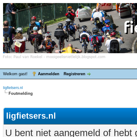
Welkom gast!
Aanmelden
Registreren
ligfietsers.nl
Foutmelding
ligfietsers.nl
U bent niet aangemeld of hebt