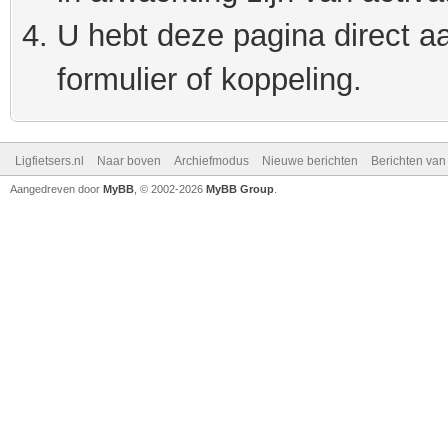
U hebt deze pagina direct a
formulier of koppeling.
Ligfietsers.nl
Naar boven
Archiefmodus
Nieuwe berichten
Berichten va
Aangedreven door
MyBB
, © 2002-2026
MyBB Group
.