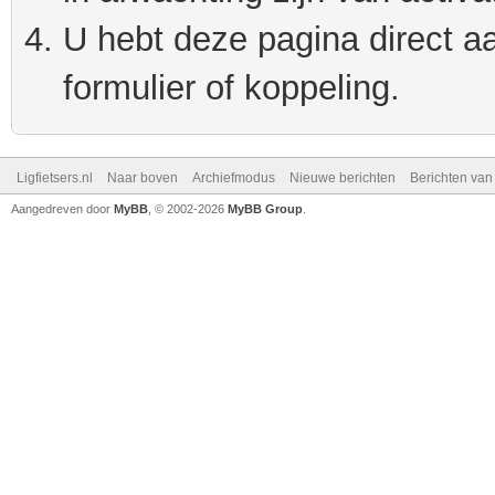
U hebt deze pagina direct a
formulier of koppeling.
Ligfietsers.nl
Naar boven
Archiefmodus
Nieuwe berichten
Berichten va
Aangedreven door
MyBB
, © 2002-2026
MyBB Group
.