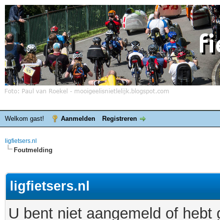
Welkom gast!
Aanmelden
Registreren
ligfietsers.nl
Foutmelding
ligfietsers.nl
U bent niet aangemeld of hebt