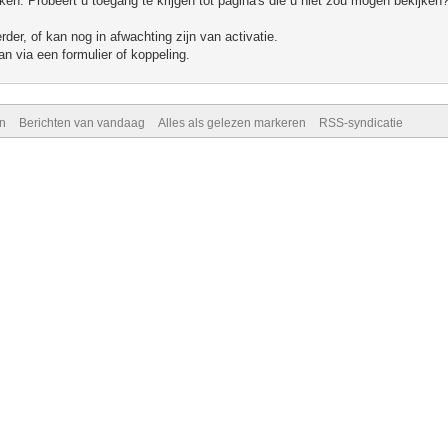
n. Probeert u toegang te krijgen tot pagina's die u niet zou mogen bekijken?
er, of kan nog in afwachting zijn van activatie.
n via een formulier of koppeling.
n
Berichten van vandaag
Alles als gelezen markeren
RSS-syndicatie