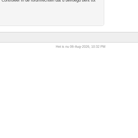
 Controleer in de forumrechten dat u bevoegd bent tot
Het is nu 06-Aug-2026, 10:32 PM