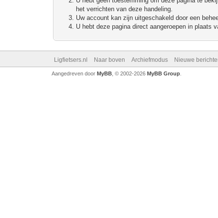
U hebt geen toestemming om deze pagina te bekijke
het verrichten van deze handeling.
Uw account kan zijn uitgeschakeld door een beheerd
U hebt deze pagina direct aangeroepen in plaats va
Ligfietsers.nl
Naar boven
Archiefmodus
Nieuwe berichte
Aangedreven door
MyBB
, © 2002-2026
MyBB Group
.