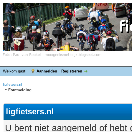
Welkom gast!
Aanmelden
Registreren
ligfietsers.nl
Foutmelding
ligfietsers.nl
U bent niet aangemeld of hebt