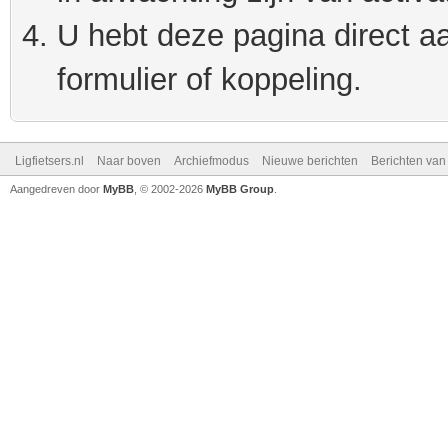
U hebt deze pagina direct a
formulier of koppeling.
Ligfietsers.nl
Naar boven
Archiefmodus
Nieuwe berichten
Berichten va
Aangedreven door
MyBB
, © 2002-2026
MyBB Group
.