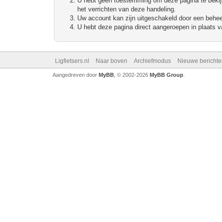
U hebt geen toestemming om deze pagina te bekijke
het verrichten van deze handeling.
Uw account kan zijn uitgeschakeld door een beheerd
U hebt deze pagina direct aangeroepen in plaats va
Ligfietsers.nl
Naar boven
Archiefmodus
Nieuwe berichte
Aangedreven door
MyBB
, © 2002-2026
MyBB Group
.