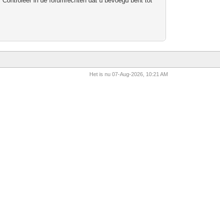
 Controleer in de forumrechten dat u bevoegd bent tot
Het is nu 07-Aug-2026, 10:21 AM