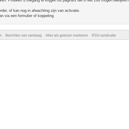
n. Probeert u toegang te krijgen tot pagina's die u niet zou mogen bekijken?
er, of kan nog in afwachting zijn van activatie.
n via een formulier of koppeling.
n
Berichten van vandaag
Alles als gelezen markeren
RSS-syndicatie