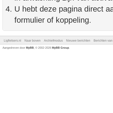
U hebt deze pagina direct a
formulier of koppeling.
Ligfietsers.nl
Naar boven
Archiefmodus
Nieuwe berichten
Berichten va
Aangedreven door
MyBB
, © 2002-2026
MyBB Group
.