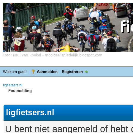
Welkom gast!
Aanmelden
Registreren
ligfietsers.nl
Foutmelding
ligfietsers.nl
U bent niet aangemeld of hebt