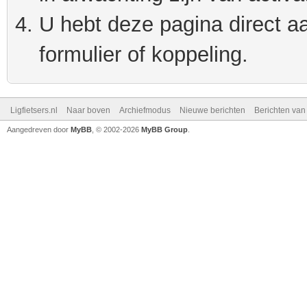
U hebt deze pagina direct a
formulier of koppeling.
Ligfietsers.nl
Naar boven
Archiefmodus
Nieuwe berichten
Berichten va
Aangedreven door
MyBB
, © 2002-2026
MyBB Group
.