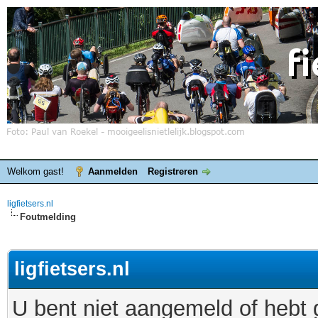
Welkom gast!
Aanmelden
Registreren
ligfietsers.nl
Foutmelding
ligfietsers.nl
U bent niet aangemeld of hebt