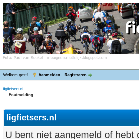
Welkom gast!
Aanmelden
Registreren
ligfietsers.nl
Foutmelding
ligfietsers.nl
U bent niet aangemeld of hebt