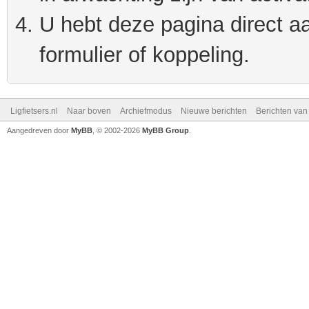
U hebt deze pagina direct a
formulier of koppeling.
Ligfietsers.nl
Naar boven
Archiefmodus
Nieuwe berichten
Berichten va
Aangedreven door
MyBB
, © 2002-2026
MyBB Group
.