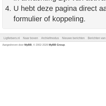
U hebt deze pagina direct a
formulier of koppeling.
Ligfietsers.nl
Naar boven
Archiefmodus
Nieuwe berichten
Berichten va
Aangedreven door
MyBB
, © 2002-2026
MyBB Group
.