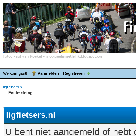
Welkom gast!
Aanmelden
Registreren
ligfietsers.nl
Foutmelding
ligfietsers.nl
U bent niet aangemeld of hebt