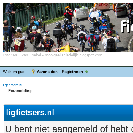
Welkom gast!
Aanmelden
Registreren
ligfietsers.nl
Foutmelding
ligfietsers.nl
U bent niet aangemeld of hebt