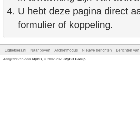
U hebt deze pagina direct a
formulier of koppeling.
Ligfietsers.nl
Naar boven
Archiefmodus
Nieuwe berichten
Berichten va
Aangedreven door
MyBB
, © 2002-2026
MyBB Group
.