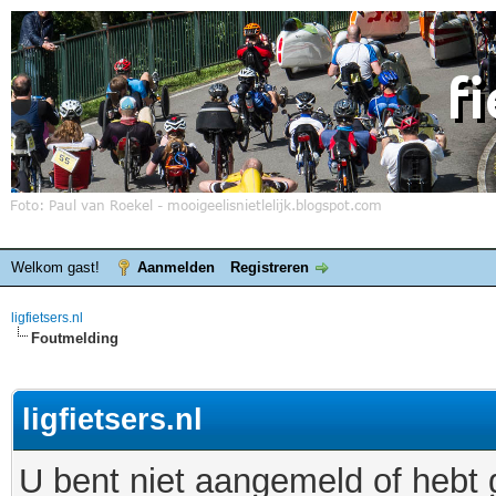
Welkom gast!
Aanmelden
Registreren
ligfietsers.nl
Foutmelding
ligfietsers.nl
U bent niet aangemeld of hebt