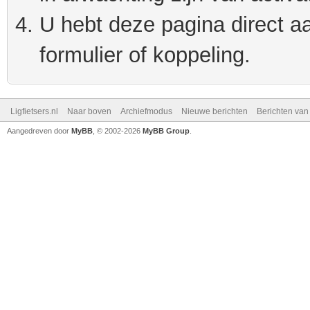
U hebt deze pagina direct a
formulier of koppeling.
Ligfietsers.nl
Naar boven
Archiefmodus
Nieuwe berichten
Berichten va
Aangedreven door
MyBB
, © 2002-2026
MyBB Group
.