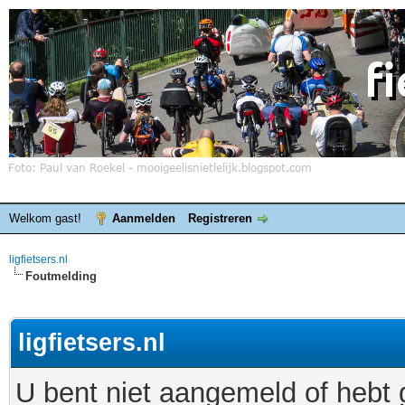
Welkom gast!
Aanmelden
Registreren
ligfietsers.nl
Foutmelding
ligfietsers.nl
U bent niet aangemeld of hebt