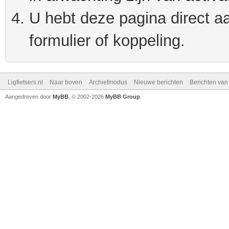
U hebt deze pagina direct a
formulier of koppeling.
Ligfietsers.nl
Naar boven
Archiefmodus
Nieuwe berichten
Berichten va
Aangedreven door
MyBB
, © 2002-2026
MyBB Group
.