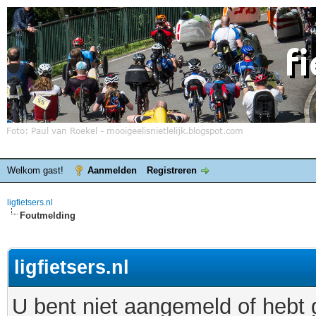
Welkom gast!
Aanmelden
Registreren
ligfietsers.nl
Foutmelding
ligfietsers.nl
U bent niet aangemeld of hebt