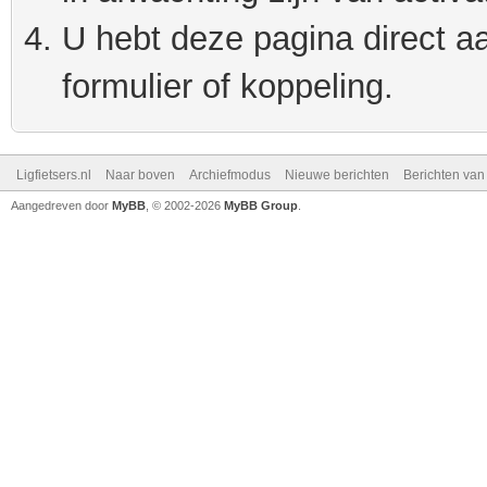
U hebt deze pagina direct a
formulier of koppeling.
Ligfietsers.nl
Naar boven
Archiefmodus
Nieuwe berichten
Berichten va
Aangedreven door
MyBB
, © 2002-2026
MyBB Group
.