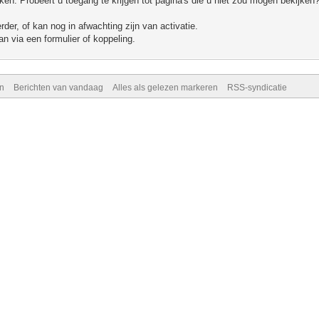
n. Probeert u toegang te krijgen tot pagina's die u niet zou mogen bekijken?
er, of kan nog in afwachting zijn van activatie.
n via een formulier of koppeling.
n
Berichten van vandaag
Alles als gelezen markeren
RSS-syndicatie