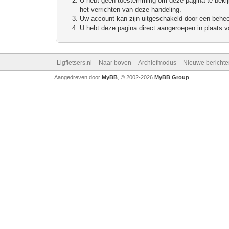
U hebt geen toestemming om deze pagina te bekijke
het verrichten van deze handeling.
Uw account kan zijn uitgeschakeld door een beheerd
U hebt deze pagina direct aangeroepen in plaats va
Ligfietsers.nl
Naar boven
Archiefmodus
Nieuwe berichte
Aangedreven door
MyBB
, © 2002-2026
MyBB Group
.