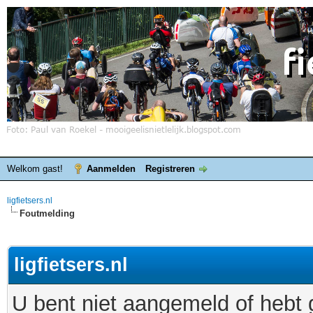
Welkom gast!
Aanmelden
Registreren
ligfietsers.nl
Foutmelding
ligfietsers.nl
U bent niet aangemeld of hebt