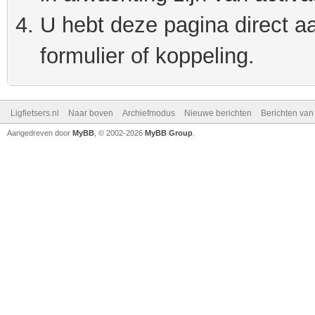
U hebt deze pagina direct a
formulier of koppeling.
Ligfietsers.nl
Naar boven
Archiefmodus
Nieuwe berichten
Berichten va
Aangedreven door
MyBB
, © 2002-2026
MyBB Group
.