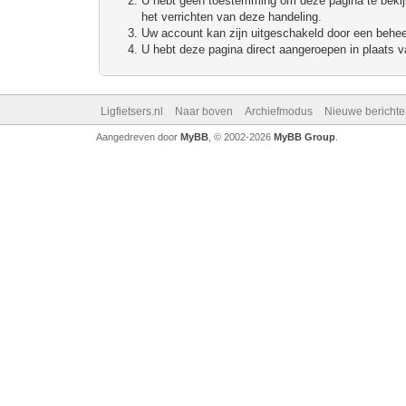
U hebt geen toestemming om deze pagina te bekijke
het verrichten van deze handeling.
Uw account kan zijn uitgeschakeld door een beheerd
U hebt deze pagina direct aangeroepen in plaats va
Ligfietsers.nl
Naar boven
Archiefmodus
Nieuwe berichte
Aangedreven door
MyBB
, © 2002-2026
MyBB Group
.