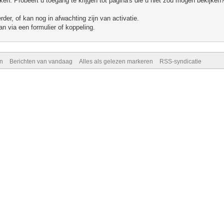
n. Probeert u toegang te krijgen tot pagina's die u niet zou mogen bekijken?
er, of kan nog in afwachting zijn van activatie.
n via een formulier of koppeling.
n
Berichten van vandaag
Alles als gelezen markeren
RSS-syndicatie