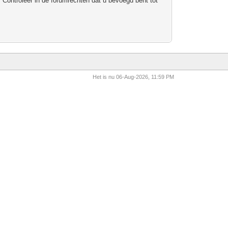
 Controleer in de forumrechten dat u bevoegd bent tot
Het is nu 06-Aug-2026, 11:59 PM