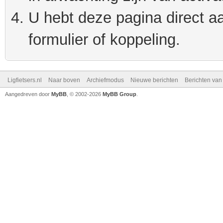
U hebt deze pagina direct a
formulier of koppeling.
Ligfietsers.nl
Naar boven
Archiefmodus
Nieuwe berichten
Berichten va
Aangedreven door
MyBB
, © 2002-2026
MyBB Group
.