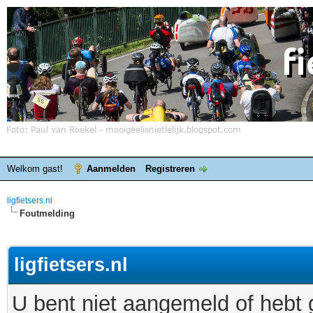
Welkom gast!
Aanmelden
Registreren
ligfietsers.nl
Foutmelding
ligfietsers.nl
U bent niet aangemeld of hebt