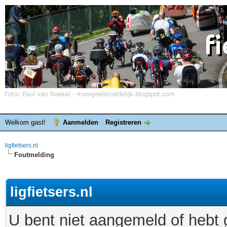
Welkom gast!
Aanmelden
Registreren
ligfietsers.nl
Foutmelding
ligfietsers.nl
U bent niet aangemeld of hebt