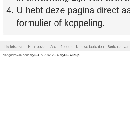
U hebt deze pagina direct a
formulier of koppeling.
Ligfietsers.nl
Naar boven
Archiefmodus
Nieuwe berichten
Berichten va
Aangedreven door
MyBB
, © 2002-2026
MyBB Group
.