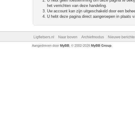
U hebt geen toestemming om deze pagina te bekijke
het verrichten van deze handeling.
Uw account kan zijn uitgeschakeld door een beheerd
U hebt deze pagina direct aangeroepen in plaats va
Ligfietsers.nl
Naar boven
Archiefmodus
Nieuwe berichte
Aangedreven door
MyBB
, © 2002-2026
MyBB Group
.