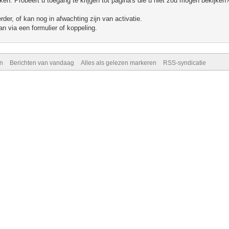
n. Probeert u toegang te krijgen tot pagina's die u niet zou mogen bekijken?
er, of kan nog in afwachting zijn van activatie.
n via een formulier of koppeling.
n
Berichten van vandaag
Alles als gelezen markeren
RSS-syndicatie