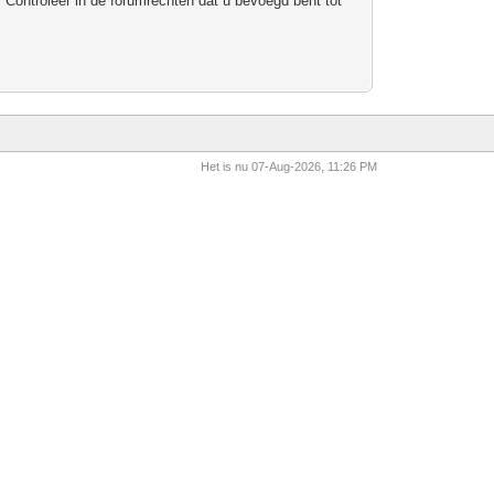
 Controleer in de forumrechten dat u bevoegd bent tot
Het is nu 07-Aug-2026, 11:26 PM