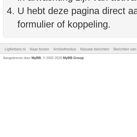
U hebt deze pagina direct a
formulier of koppeling.
Ligfietsers.nl
Naar boven
Archiefmodus
Nieuwe berichten
Berichten va
Aangedreven door
MyBB
, © 2002-2026
MyBB Group
.