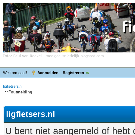
Welkom gast!
Aanmelden
Registreren
ligfietsers.nl
Foutmelding
ligfietsers.nl
U bent niet aangemeld of hebt