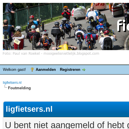
Welkom gast!
Aanmelden
Registreren
ligfietsers.nl
Foutmelding
ligfietsers.nl
U bent niet aangemeld of hebt