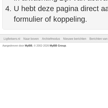
U hebt deze pagina direct a
formulier of koppeling.
Ligfietsers.nl
Naar boven
Archiefmodus
Nieuwe berichten
Berichten va
Aangedreven door
MyBB
, © 2002-2026
MyBB Group
.