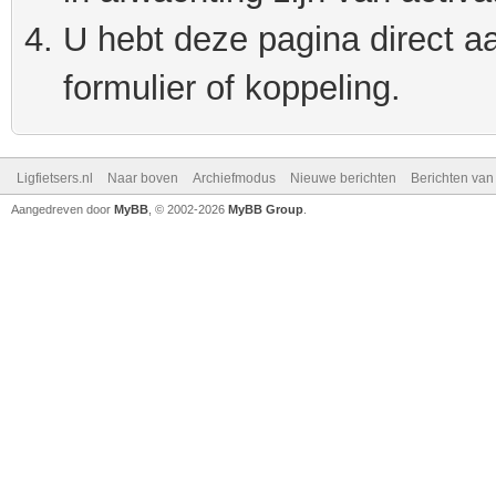
U hebt deze pagina direct a
formulier of koppeling.
Ligfietsers.nl
Naar boven
Archiefmodus
Nieuwe berichten
Berichten va
Aangedreven door
MyBB
, © 2002-2026
MyBB Group
.