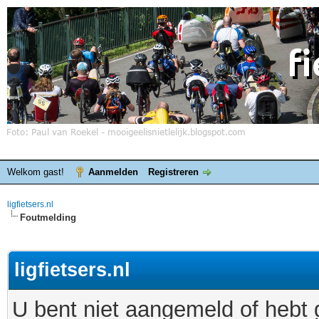
Welkom gast!
Aanmelden
Registreren
ligfietsers.nl
Foutmelding
ligfietsers.nl
U bent niet aangemeld of hebt