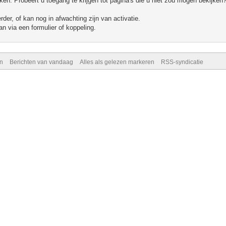
n. Probeert u toegang te krijgen tot pagina's die u niet zou mogen bekijken?
er, of kan nog in afwachting zijn van activatie.
n via een formulier of koppeling.
n
Berichten van vandaag
Alles als gelezen markeren
RSS-syndicatie