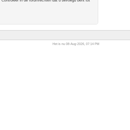
 Controleer in de forumrechten dat u bevoegd bent tot
Het is nu 08-Aug-2026, 07:14 PM