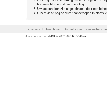
U hebt geen toestemming om deze pagina te bekijke
het verrichten van deze handeling.
Uw account kan zijn uitgeschakeld door een beheerd
U hebt deze pagina direct aangeroepen in plaats va
Ligfietsers.nl
Naar boven
Archiefmodus
Nieuwe berichte
Aangedreven door
MyBB
, © 2002-2026
MyBB Group
.