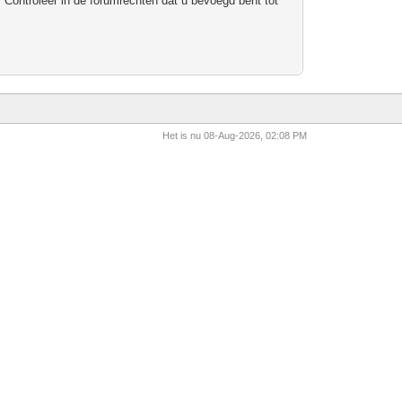
 Controleer in de forumrechten dat u bevoegd bent tot
Het is nu 08-Aug-2026, 02:08 PM