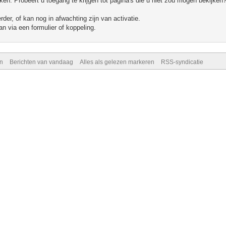
n. Probeert u toegang te krijgen tot pagina's die u niet zou mogen bekijken?
er, of kan nog in afwachting zijn van activatie.
n via een formulier of koppeling.
n
Berichten van vandaag
Alles als gelezen markeren
RSS-syndicatie