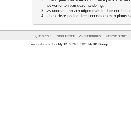
U hebt geen toestemming om deze pagina te bekijke
het verrichten van deze handeling.
Uw account kan zijn uitgeschakeld door een beheerd
U hebt deze pagina direct aangeroepen in plaats va
Ligfietsers.nl
Naar boven
Archiefmodus
Nieuwe berichte
Aangedreven door
MyBB
, © 2002-2026
MyBB Group
.