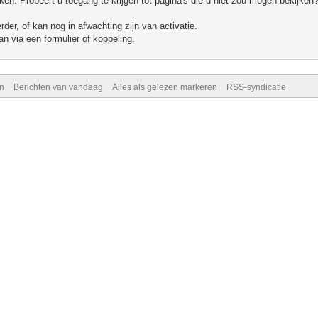
n. Probeert u toegang te krijgen tot pagina's die u niet zou mogen bekijken?
er, of kan nog in afwachting zijn van activatie.
n via een formulier of koppeling.
n
Berichten van vandaag
Alles als gelezen markeren
RSS-syndicatie