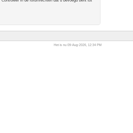
 Controleer in de forumrechten dat u bevoegd bent tot
Het is nu 09-Aug-2026, 12:34 PM