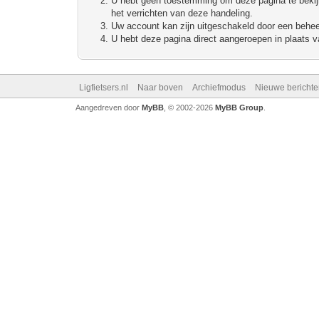
U hebt geen toestemming om deze pagina te bekijke
het verrichten van deze handeling.
Uw account kan zijn uitgeschakeld door een beheerd
U hebt deze pagina direct aangeroepen in plaats va
Ligfietsers.nl
Naar boven
Archiefmodus
Nieuwe berichte
Aangedreven door
MyBB
, © 2002-2026
MyBB Group
.