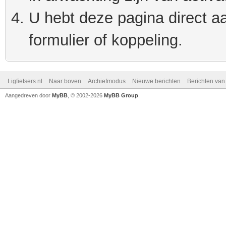
U hebt deze pagina direct a
formulier of koppeling.
Ligfietsers.nl
Naar boven
Archiefmodus
Nieuwe berichten
Berichten va
Aangedreven door
MyBB
, © 2002-2026
MyBB Group
.