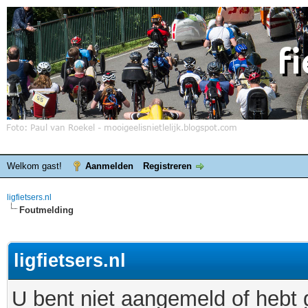
Welkom gast!
Aanmelden
Registreren
ligfietsers.nl
Foutmelding
ligfietsers.nl
U bent niet aangemeld of hebt