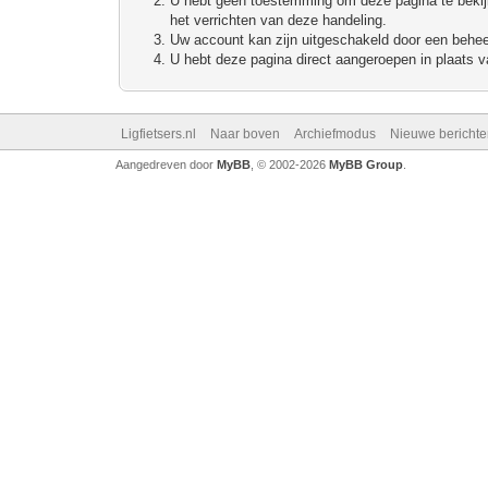
U hebt geen toestemming om deze pagina te bekijke
het verrichten van deze handeling.
Uw account kan zijn uitgeschakeld door een beheerd
U hebt deze pagina direct aangeroepen in plaats va
Ligfietsers.nl
Naar boven
Archiefmodus
Nieuwe berichte
Aangedreven door
MyBB
, © 2002-2026
MyBB Group
.