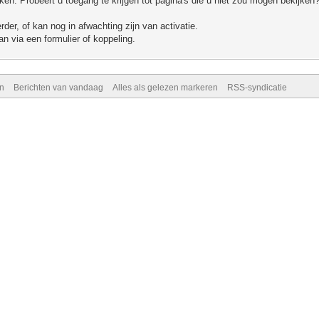
n. Probeert u toegang te krijgen tot pagina's die u niet zou mogen bekijken?
er, of kan nog in afwachting zijn van activatie.
n via een formulier of koppeling.
n
Berichten van vandaag
Alles als gelezen markeren
RSS-syndicatie