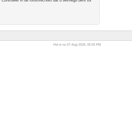
 Controleer in de forumrechten dat u bevoegd bent tot
Het is nu 07-Aug-2026, 05:55 PM