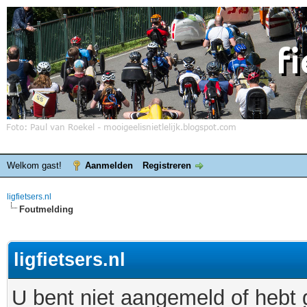
Welkom gast!
Aanmelden
Registreren
ligfietsers.nl
Foutmelding
ligfietsers.nl
U bent niet aangemeld of hebt