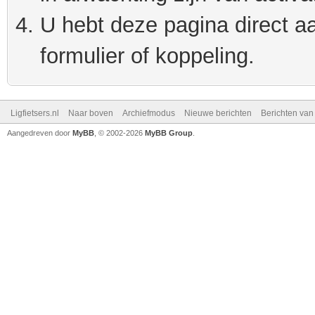
U hebt deze pagina direct a
formulier of koppeling.
Ligfietsers.nl
Naar boven
Archiefmodus
Nieuwe berichten
Berichten va
Aangedreven door
MyBB
, © 2002-2026
MyBB Group
.