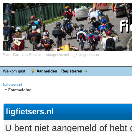
Welkom gast!
Aanmelden
Registreren
ligfietsers.nl
Foutmelding
ligfietsers.nl
U bent niet aangemeld of hebt