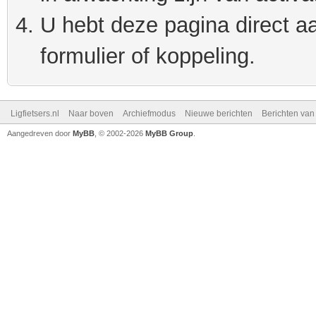
U hebt deze pagina direct a
formulier of koppeling.
Ligfietsers.nl
Naar boven
Archiefmodus
Nieuwe berichten
Berichten va
Aangedreven door
MyBB
, © 2002-2026
MyBB Group
.