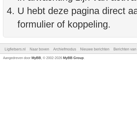
U hebt deze pagina direct a
formulier of koppeling.
Ligfietsers.nl
Naar boven
Archiefmodus
Nieuwe berichten
Berichten va
Aangedreven door
MyBB
, © 2002-2026
MyBB Group
.