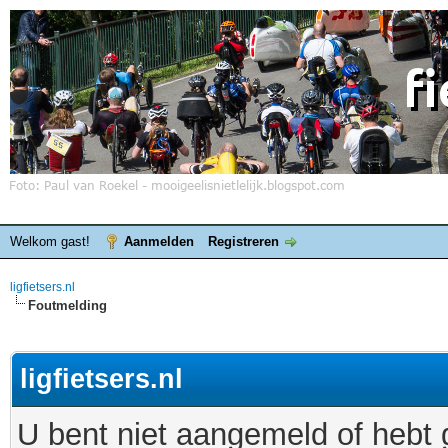
Welkom gast!
Aanmelden
Registreren
ligfietsers.nl
Foutmelding
ligfietsers.nl
U bent niet aangemeld of hebt