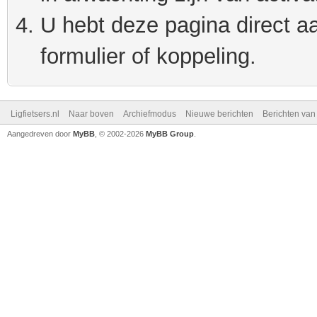
U hebt deze pagina direct a
formulier of koppeling.
Ligfietsers.nl
Naar boven
Archiefmodus
Nieuwe berichten
Berichten va
Aangedreven door
MyBB
, © 2002-2026
MyBB Group
.