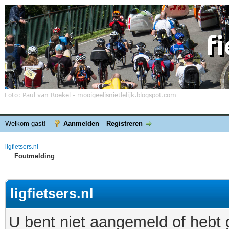
Welkom gast!
Aanmelden
Registreren
ligfietsers.nl
Foutmelding
ligfietsers.nl
U bent niet aangemeld of hebt