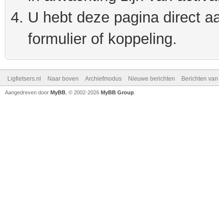
U hebt deze pagina direct a
formulier of koppeling.
Ligfietsers.nl
Naar boven
Archiefmodus
Nieuwe berichten
Berichten va
Aangedreven door
MyBB
, © 2002-2026
MyBB Group
.