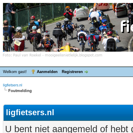
Welkom gast!
Aanmelden
Registreren
ligfietsers.nl
Foutmelding
ligfietsers.nl
U bent niet aangemeld of hebt