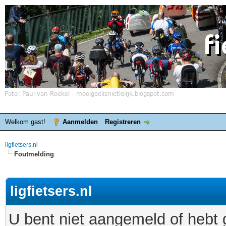
Welkom gast!
Aanmelden
Registreren
ligfietsers.nl
Foutmelding
ligfietsers.nl
U bent niet aangemeld of hebt