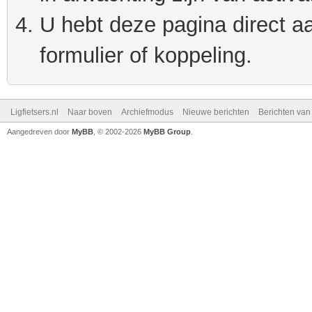
U hebt deze pagina direct a
formulier of koppeling.
Ligfietsers.nl
Naar boven
Archiefmodus
Nieuwe berichten
Berichten va
Aangedreven door
MyBB
, © 2002-2026
MyBB Group
.