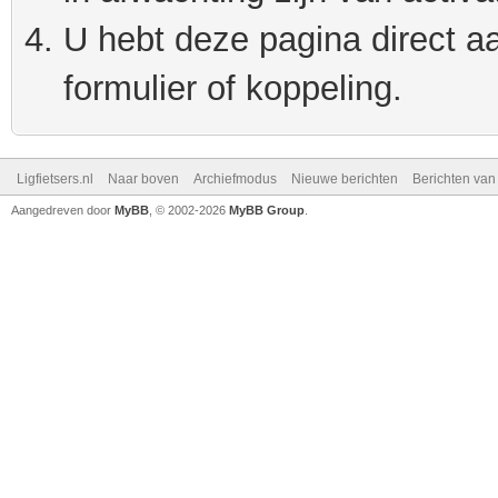
U hebt deze pagina direct a
formulier of koppeling.
Ligfietsers.nl
Naar boven
Archiefmodus
Nieuwe berichten
Berichten va
Aangedreven door
MyBB
, © 2002-2026
MyBB Group
.