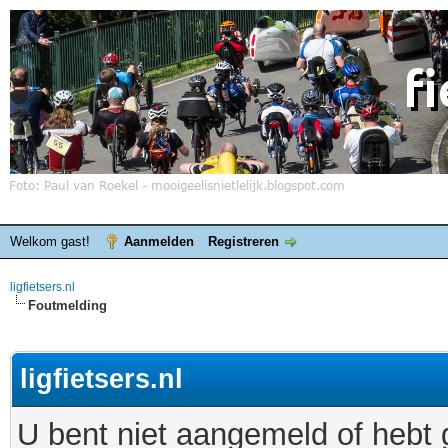
Welkom gast!
Aanmelden
Registreren
ligfietsers.nl
Foutmelding
ligfietsers.nl
U bent niet aangemeld of hebt