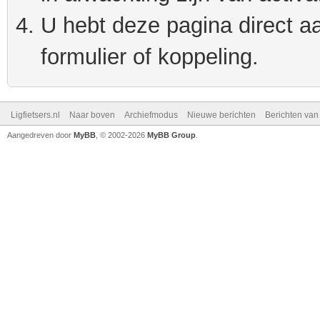
U hebt deze pagina direct a
formulier of koppeling.
Ligfietsers.nl
Naar boven
Archiefmodus
Nieuwe berichten
Berichten va
Aangedreven door
MyBB
, © 2002-2026
MyBB Group
.