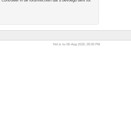
 Controleer in de forumrechten dat u bevoegd bent tot
Het is nu 06-Aug-2026, 09:00 PM