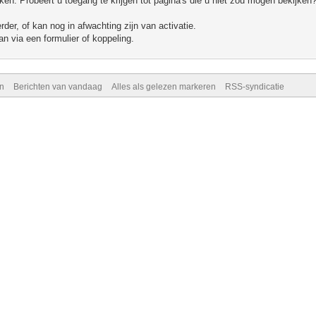
n. Probeert u toegang te krijgen tot pagina's die u niet zou mogen bekijken?
er, of kan nog in afwachting zijn van activatie.
n via een formulier of koppeling.
n
Berichten van vandaag
Alles als gelezen markeren
RSS-syndicatie