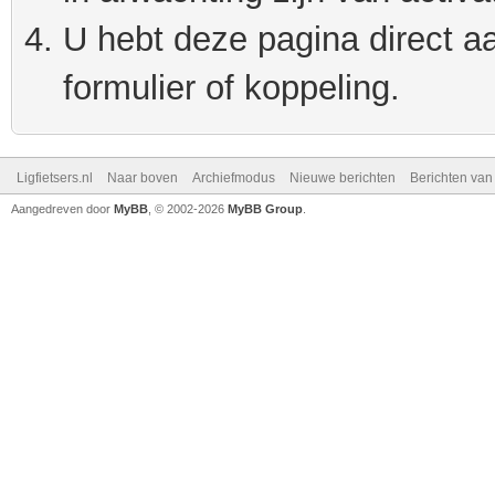
U hebt deze pagina direct a
formulier of koppeling.
Ligfietsers.nl
Naar boven
Archiefmodus
Nieuwe berichten
Berichten va
Aangedreven door
MyBB
, © 2002-2026
MyBB Group
.