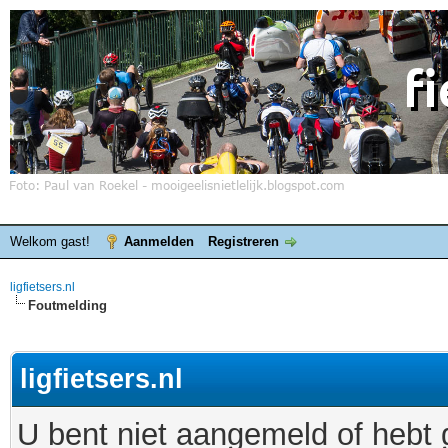
Welkom gast!
Aanmelden
Registreren
ligfietsers.nl
Foutmelding
ligfietsers.nl
U bent niet aangemeld of hebt