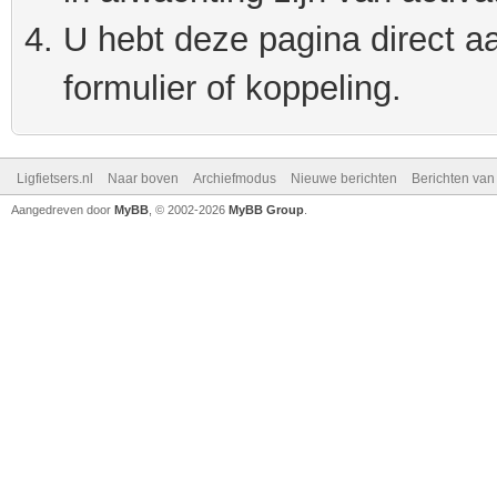
U hebt deze pagina direct a
formulier of koppeling.
Ligfietsers.nl
Naar boven
Archiefmodus
Nieuwe berichten
Berichten va
Aangedreven door
MyBB
, © 2002-2026
MyBB Group
.