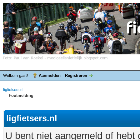
Welkom gast!
Aanmelden
Registreren
ligfietsers.nl
Foutmelding
ligfietsers.nl
U bent niet aangemeld of hebt